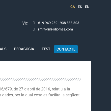
CA
ES
EN
Vic
619 949 289 - 938 833 803
rmr@rmr-idiomes.com
IALS
PEDAGOGIA
TEST
CONTACTE
/679, de 27 d’abril de 2016, relatiu a la
s dades, per la qual cosa es facilita la següent