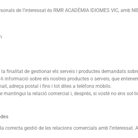
personals de l’interessat és RMR ACADÈMIA IDIOMES VIC, amb NI
m
la finalitat de gestionar els serveis i productes demandats sobre 
-li informació sobre els nostres productes o serveis, que entenem
ail, adreça postal i fins i tot dites a telèfons mòbils.
antingui la relació comercial i, després, si vostè no ens sol·lic
ades
la correcta gestió de les relacions comercials amb l’interessat. A