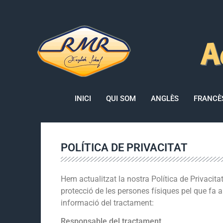
A
INICI
QUI SOM
ANGLÈS
FRANCÈ
POLÍTICA DE PRIVACITAT
Hem actualitzat la nostra Política de Privacit
protecció de les persones físiques pel que fa a
informació del tractament:
Responsable del tractament