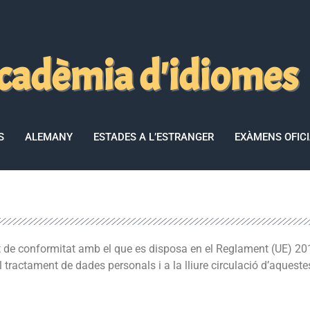
cadèmia d'idiomes
S
ALEMANY
ESTADES A L’ESTRANGER
EXÀMENS OFIC
at de conformitat amb el que es disposa en el Reglament (UE) 2016
l tractament de dades personals i a la lliure circulació d’aqueste