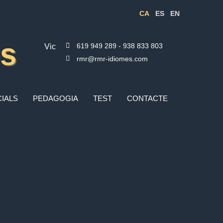
CA
ES
EN
es
619 949 289 - 938 833 803
Vic
rmr@rmr-idiomes.com
IALS
PEDAGOGIA
TEST
CONTACTE