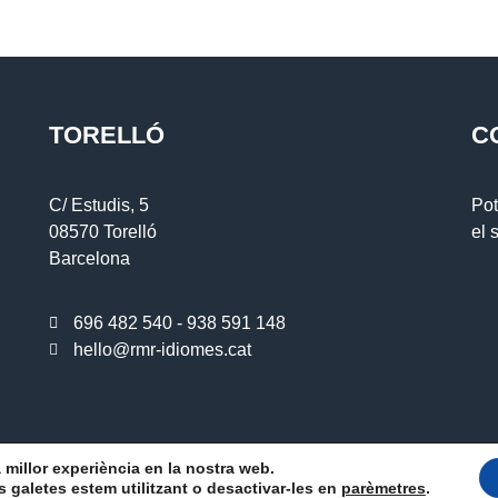
TORELLÓ
C
C/ Estudis, 5
Pot
08570 Torelló
el 
Barcelona
696 482 540 - 938 591 148
hello@rmr-idiomes.cat
Avís legal
Política de privacitat
Política de cookies
la millor experiència en la nostra web.
galetes estem utilitzant o desactivar-les en
parèmetres
.