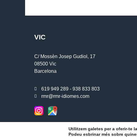
VIC
C/ Mossèn Josep Gudiol, 17
08500 Vic
Barcelona
619 949 289 - 938 833 803
rmr@rmr-idiomes.com
Copyright © 2026 RMR Acadèmia d'idiomes a Vic
Utilitzem galetes per a oferir-te 
Podeu esbrinar més sobre quines 