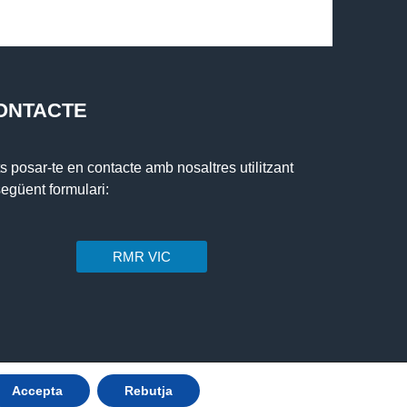
ONTACTE
s posar-te en contacte amb nosaltres utilitzant
següent formulari:
RMR VIC
Disseny web: Osonabit
Accepta
Rebutja